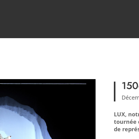
150
Décem
LUX, not
tournée 
de repré